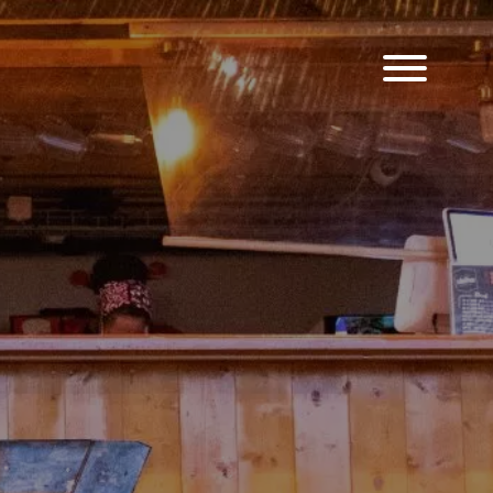
Lkz Touch
Nos Bières
Bar
Les Évènements du bar
Visite brasserie