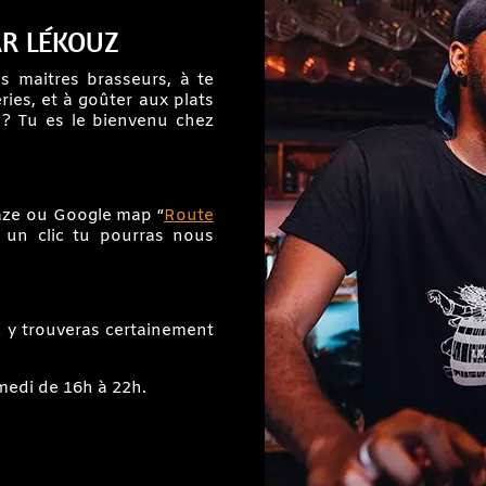
AR LÉKOUZ
s maitres brasseurs, à te
ies, et à goûter aux plats
? Tu es le bienvenu chez
aze ou Google map “
Route
n un clic tu pourras nous
u y trouveras certainement
edi de 16h à 22h.