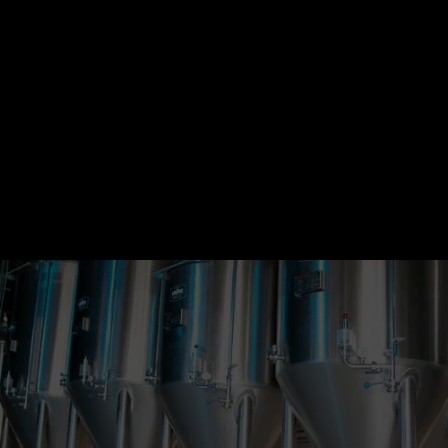
industrielles mais la qualité des
matières premières fait des bières
artisanales des bières plus saines.
Cet enthousiasme de contribuer au
“consommer moins, consommer mieux,
consommer local” ne nous quitte
jamais.