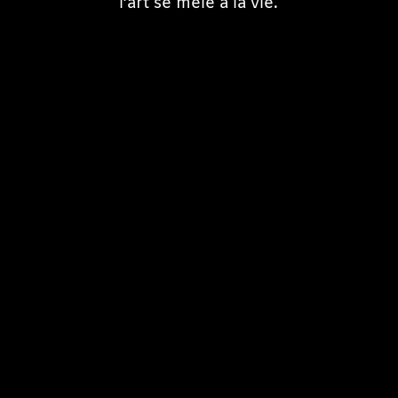
l’art se mêle à la vie.
Privatisation brasserie
Lékouz à votre évènement
Contact