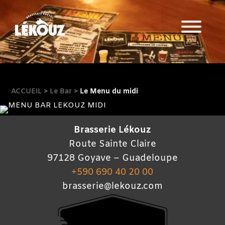
ACCUEIL
>
Le Bar
>
Le Menu du midi
Lkz Touch
Nos Bières
Brasserie Lékouz
Route Sainte Claire
Bar
97128 Goyave – Guadeloupe
+590 690 40 20 00
Les Évènements du bar
brasserie@lekouz.com
Visite brasserie