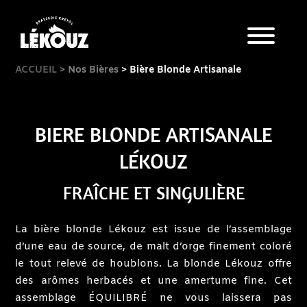
ACCUEIL
> Nos Bières
> Bière Blonde Artisanale
BIERE BLONDE ARTISANALE
Lkz Touch
LÉKOUZ
Nos Bières
FRAÎCHE ET SINGULIÈRE
Bar
La bière blonde Lékouz est issue de l’assemblage
Les Évènements du bar
d’une eau de source, de malt d’orge finement coloré
le tout relevé de houblons. La blonde Lékouz offre
Visite brasserie
des arômes herbacés et une amertume fine. Cet
assemblage ÉQUILIBRÉ ne vous laissera pas