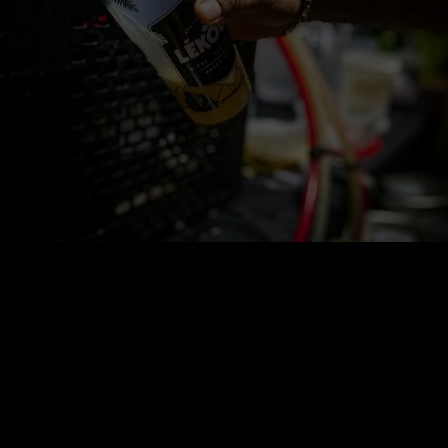
Brasserie Lékouz
Route Sainte Claire
97128 Goyave – Guadeloupe
+590 690 40 20 00
brasserie@lekouz.com